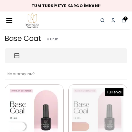
TÜM TÜRKIYE'YE KARGO İMKANI!
0
Base Coat
8
ürün
Tükendi