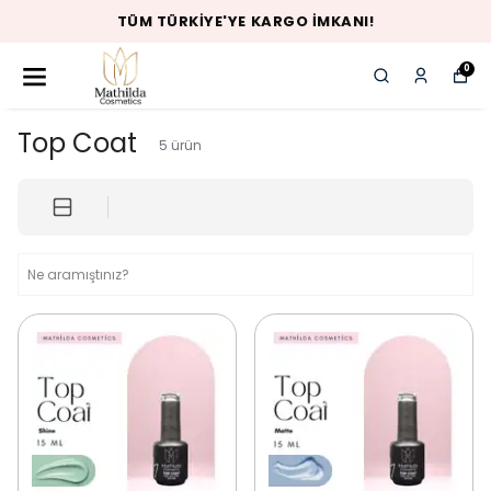
TÜM TÜRKIYE'YE KARGO İMKANI!
0
Top Coat
5
ürün