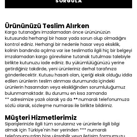
SORGULA
Ürününüzü Teslim Alırken
Kargo tutanağını imzalamadan önce ürününüzün
kutusunda herhangi bir hasar yada sorun olup olmadığını
kontrol ediniz. Herhangi bir nedenle hasar veya eksiklik,
kolinin bandında açılma var ise teslimatla ilgili hiç bir belgeyi
imzalamadan kargo görevlisine tutanak tutulması talebiyle
birlikte kutunuzu iade ediniz. Bu yükümlülüğünüzü yerine
getirdiğiniz takdirde, yeni ürünleriniz derhal tarafınıza
gönderilecektir. Kutusu hasarlı olan, içeriği eksik olduğu iddia
edilen ürünlerin teslim alınması durumunda içindeki
ürünlerin hasarından veya eksikliğinden sorumluluğumuz
bulunmamaktadır. Bu durumu en kısa zamanda
** adresimize yazılı olarak ya da
**
numaralı telefonumuza
sözlü olarak, sözleşme numarası ile birlikte bildiriniz.
Müşteri Hizmetlerimiz
Siparişlerinizle ilgili tüm sorularınız ve ürünlerle ilgili bilgi
almak için Türkiye'nin her yerinden *** numaralı
telefonumuzdan bize ulaşabilir veya iletişim formumuzu