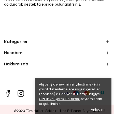
doldurarak destek talebinde bulunabilirsiniz.
Kategoriler
Hesabım
Hakkımızda
Alışveriş deneyiminizi iyileştirmek için
yasal düzenlemelere uygun çerezler
(cookies) kullanıyoruz. Detaylı bilgiye
Gizlilik ve Çerez Politikası
sayfamızdan
erişebilirsiniz.
Anladım
©2023 Tüm Hakları Saklıdır - ikas E-Ticaret
Altyapısı ile