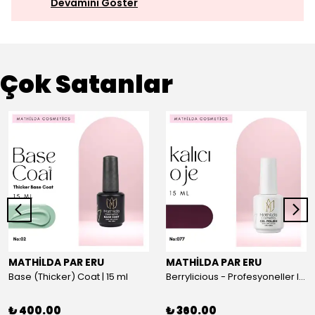
Devamını Göster
Çok Satanlar
MATHİLDA PAR ERU
MATHİLDA PAR ERU
Base (Thicker) Coat | 15 ml
Berrylicious - Profesyoneller Için Yüksek Pigmentasyonlu UV/LED Oje 15ml
₺ 400.00
₺ 360.00