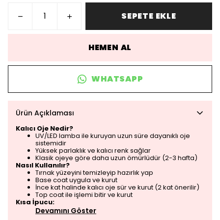
SEPETE EKLE
HEMEN AL
WHATSAPP
Ürün Açıklaması
Kalıcı Oje Nedir?
UV/LED lamba ile kuruyan uzun süre dayanıklı oje
sistemidir
Yüksek parlaklık ve kalıcı renk sağlar
Klasik ojeye göre daha uzun ömürlüdür (2-3 hafta)
Nasıl Kullanılır?
Tırnak yüzeyini temizleyip hazırlık yap
Base coat uygula ve kurut
İnce kat halinde kalıcı oje sür ve kurut (2 kat önerilir)
Top coat ile işlemi bitir ve kurut
Kısa İpucu:
Devamını Göster