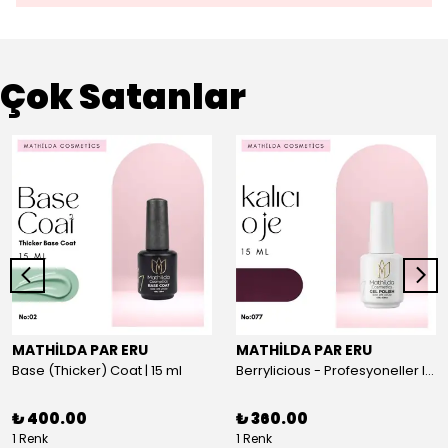
Çok Satanlar
MATHİLDA PAR ERU
MATHİLDA PAR ERU
Base (Thicker) Coat | 15 ml
Berrylicious - Profesyoneller Için Yüksek Pigmentasyonlu UV/LED Oje 15ml
₺ 400.00
₺ 360.00
1 Renk
1 Renk