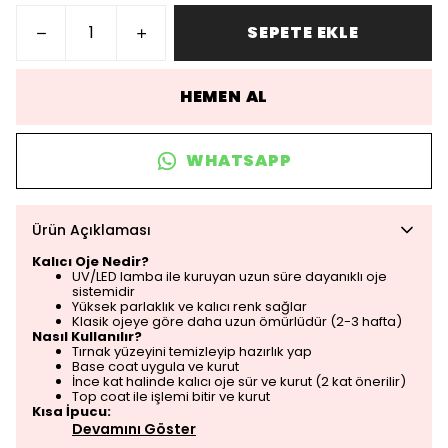
SEPETE EKLE
HEMEN AL
WHATSAPP
Ürün Açıklaması
Kalıcı Oje Nedir?
UV/LED lamba ile kuruyan uzun süre dayanıklı oje
sistemidir
Yüksek parlaklık ve kalıcı renk sağlar
Klasik ojeye göre daha uzun ömürlüdür (2-3 hafta)
Nasıl Kullanılır?
Tırnak yüzeyini temizleyip hazırlık yap
Base coat uygula ve kurut
İnce kat halinde kalıcı oje sür ve kurut (2 kat önerilir)
Top coat ile işlemi bitir ve kurut
Kısa İpucu:
Devamını Göster