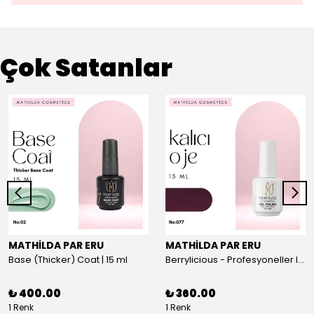
Çok Satanlar
MATHİLDA PAR ERU
MATHİLDA PAR ERU
Base (Thicker) Coat | 15 ml
Berrylicious - Profesyoneller Için Yüksek Pigmentasyonlu UV/LED Oje 15ml
₺ 400.00
₺ 360.00
1 Renk
1 Renk