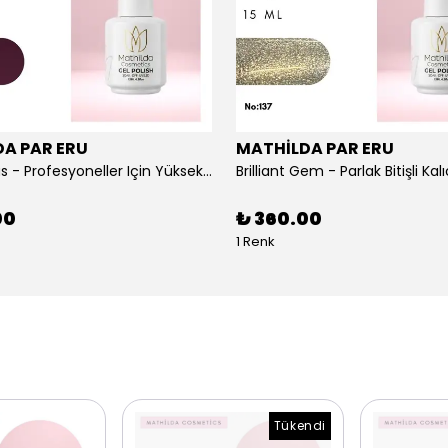
A PAR ERU
MATHİLDA PAR ERU
Berrylicious - Profesyoneller Için Yüksek Pigmentasyonlu UV/LED Oje 15ml
00
₺ 360.00
1 Renk
Tükendi