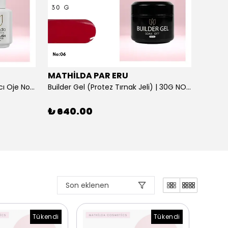
MATHİLDA PAR ERU
MATH
Brilliant Gem - Parlak Bitişli Kalıcı Oje No:137 Yüksek Pigmentasyonlu UV/LED | 15 ml
Builder Gel (Protez Tırnak Jeli) | 30G NO: 06
₺ 640.00
₺ 64
1 Renk
Son eklenen
Tükendi
Tükendi