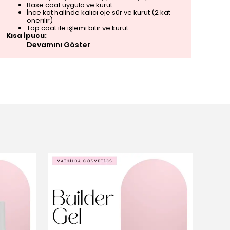
Base coat uygula ve kurut
İnce kat halinde kalıcı oje sür ve kurut (2 kat
önerilir)
Top coat ile işlemi bitir ve kurut
Kısa İpucu:
Devamını Göster