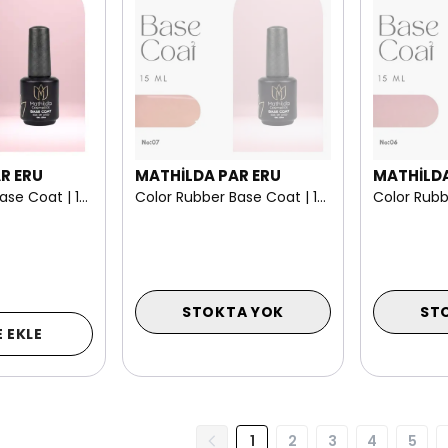
R ERU
MATHİLDA PAR ERU
MATHİLDA
Color Rubber Base Coat | 15 ml NO: 08
Color Rubber Base Coat | 15 ml NO: 07
STOKTA YOK
ST
 EKLE
1
2
3
4
5