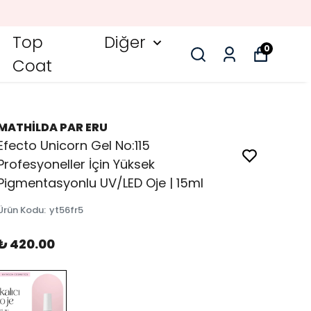
Top
Diğer
0
Coat
MATHİLDA PAR ERU
Efecto Unicorn Gel No:115
Profesyoneller İçin Yüksek
Pigmentasyonlu UV/LED Oje | 15ml
Ürün Kodu
:
yt56fr5
₺ 420.00