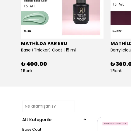
MATHİLDA PAR ERU
MATHİLD
Cat Eye No:120 - Profesyoneller İçin Yüksek Pigmentasyonlu UV/LED Oje | 15ml
Base (Thicker) Coat | 15 ml
₺ 400.00
₺ 360.
1 Renk
1 Renk
Alt Kategoriler
Base Coat