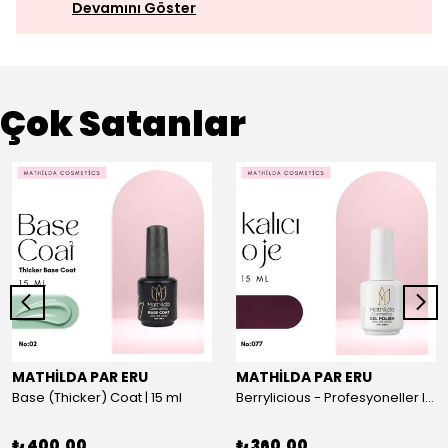
Devamını Göster
Çok Satanlar
MATHİLDA PAR ERU
MATHİLDA PAR ERU
Base (Thicker) Coat | 15 ml
Berrylicious - Profesyoneller Için Yüksek Pigmentasyonlu UV/LED Oje 15ml
₺ 400.00
₺ 360.00