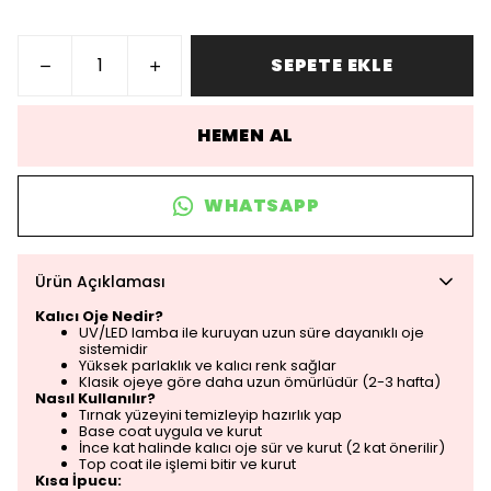
SEPETE EKLE
HEMEN AL
WHATSAPP
Ürün Açıklaması
Kalıcı Oje Nedir?
UV/LED lamba ile kuruyan uzun süre dayanıklı oje
sistemidir
Yüksek parlaklık ve kalıcı renk sağlar
Klasik ojeye göre daha uzun ömürlüdür (2-3 hafta)
Nasıl Kullanılır?
Tırnak yüzeyini temizleyip hazırlık yap
Base coat uygula ve kurut
İnce kat halinde kalıcı oje sür ve kurut (2 kat önerilir)
Top coat ile işlemi bitir ve kurut
Kısa İpucu: