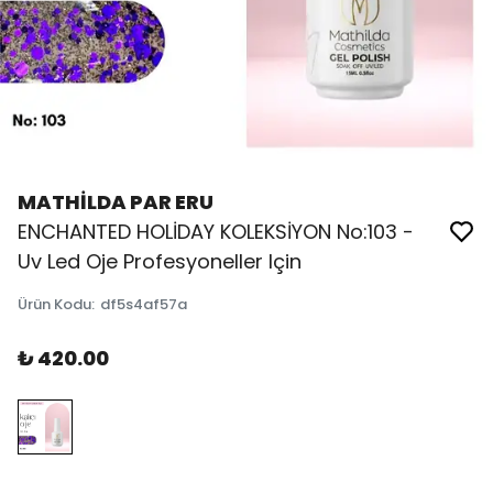
MATHİLDA PAR ERU
ENCHANTED HOLİDAY KOLEKSİYON No:103 -
Uv Led Oje Profesyoneller Için
Ürün Kodu
:
df5s4af57a
₺ 420.00