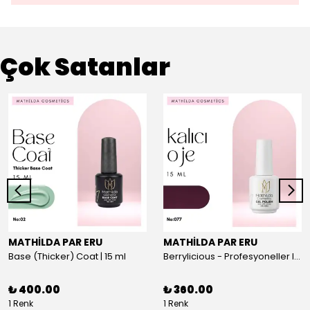
Çok Satanlar
MATHİLDA PAR ERU
MATHİLDA PAR ERU
Base (Thicker) Coat | 15 ml
Berrylicious - Profesyoneller Için Yüksek Pigmentasyonlu UV/LED Oje 15ml
₺ 400.00
₺ 360.00
1 Renk
1 Renk