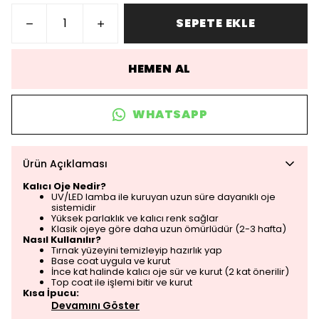
SEPETE EKLE
HEMEN AL
WHATSAPP
Ürün Açıklaması
Kalıcı Oje Nedir?
UV/LED lamba ile kuruyan uzun süre dayanıklı oje
sistemidir
Yüksek parlaklık ve kalıcı renk sağlar
Klasik ojeye göre daha uzun ömürlüdür (2-3 hafta)
Nasıl Kullanılır?
Tırnak yüzeyini temizleyip hazırlık yap
Base coat uygula ve kurut
İnce kat halinde kalıcı oje sür ve kurut (2 kat önerilir)
Top coat ile işlemi bitir ve kurut
Kısa İpucu:
Devamını Göster