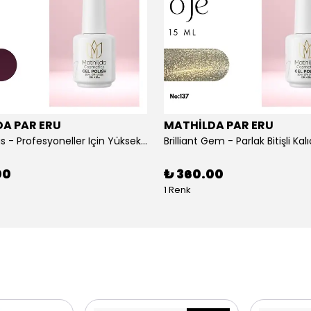
A PAR ERU
MATHİLDA PAR ERU
Berrylicious - Profesyoneller Için Yüksek Pigmentasyonlu UV/LED Oje 15ml
00
₺ 360.00
1 Renk