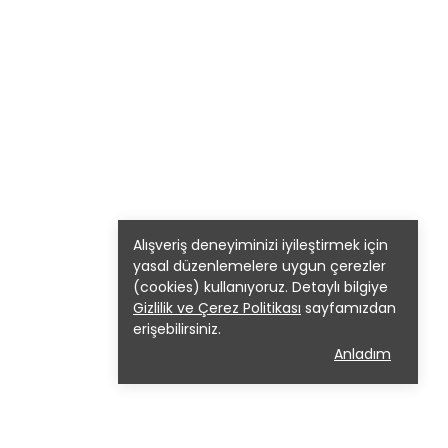
Alışveriş deneyiminizi iyileştirmek için
yasal düzenlemelere uygun çerezler
(cookies) kullanıyoruz. Detaylı bilgiye
Gizlilik ve Çerez Politikası
sayfamızdan
erişebilirsiniz.
Anladım