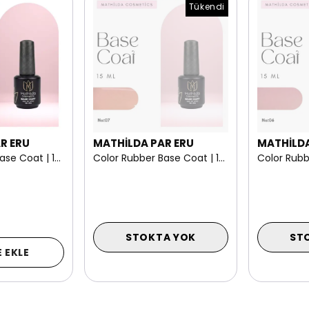
Tükendi
R ERU
MATHİLDA PAR ERU
MATHİLDA
Color Rubber Base Coat | 15 ml NO: 08
Color Rubber Base Coat | 15 ml NO: 07
STOKTA YOK
ST
 EKLE