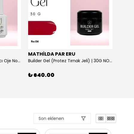
MATHİLDA PAR ERU
MATH
Brilliant Gem - Parlak Bitişli Kalıcı Oje No:137 Yüksek Pigmentasyonlu UV/LED | 15 ml
Builder Gel (Protez Tırnak Jeli) | 30G NO: 06
₺ 640.00
₺ 64
1 Renk
Son eklenen