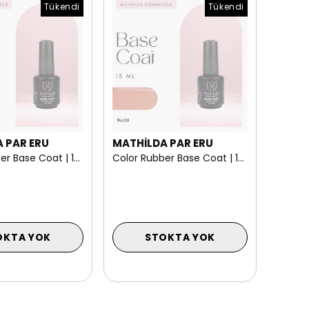
Tükendi
Tükendi
 PAR ERU
MATHİLDA PAR ERU
Color Rubber Base Coat | 15 ml NO: 06
Color Rubber Base Coat | 15 ml NO: 05
OKTA YOK
STOKTA YOK