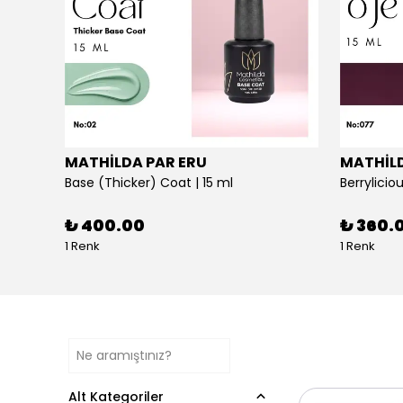
MATHİLDA PAR ERU
MATHİLD
Cat Eye No:120 - Profesyoneller İçin Yüksek Pigmentasyonlu UV/LED Oje | 15ml
Base (Thicker) Coat | 15 ml
₺ 400.00
₺ 360.
1 Renk
1 Renk
Alt Kategoriler