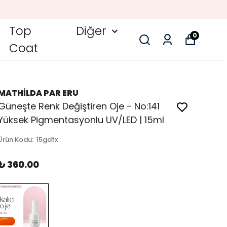
Top
Diğer
0
Coat
MATHİLDA PAR ERU
Güneşte Renk Değiştiren Oje - No:141
Yüksek Pigmentasyonlu UV/LED | 15ml
Ürün Kodu
:
15gdfx
₺ 360.00