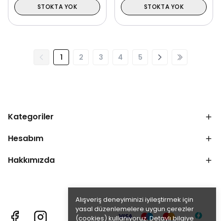
STOKTA YOK
STOKTA YOK
1
2
3
4
5
Kategoriler
Hesabım
Hakkımızda
Alışveriş deneyiminizi iyileştirmek için
yasal düzenlemelere uygun çerezler
(cookies) kullanıyoruz. Detaylı bilgiye