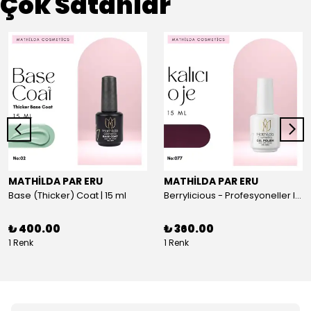
Çok Satanlar
MATHİLDA PAR ERU
MATHİLDA PAR ERU
Base (Thicker) Coat | 15 ml
Berrylicious - Profesyoneller Için Yüksek Pigmentasyonlu UV/LED Oje 15ml
₺ 400.00
₺ 360.00
1 Renk
1 Renk