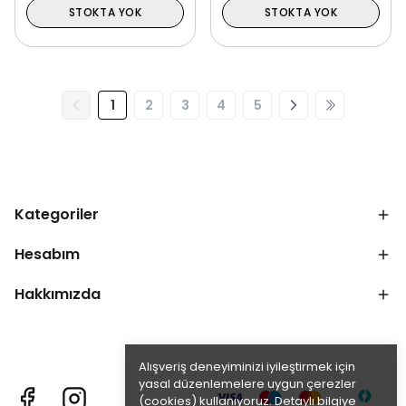
STOKTA YOK
STOKTA YOK
1
2
3
4
5
Kategoriler
Hesabım
Hakkımızda
Alışveriş deneyiminizi iyileştirmek için
yasal düzenlemelere uygun çerezler
(cookies) kullanıyoruz. Detaylı bilgiye