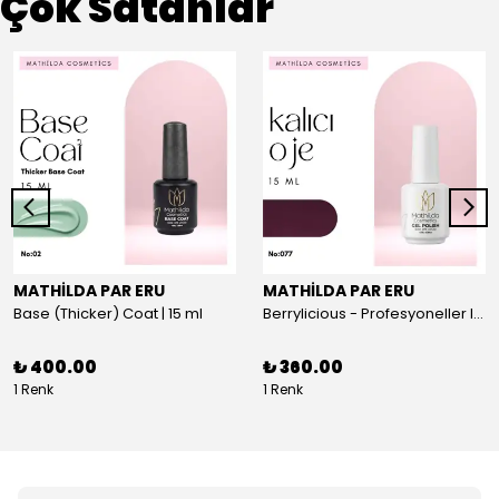
Çok Satanlar
MATHİLDA PAR ERU
MATHİLDA PAR ERU
Base (Thicker) Coat | 15 ml
Berrylicious - Profesyoneller Için Yüksek Pigmentasyonlu UV/LED Oje 15ml
₺ 400.00
₺ 360.00
1 Renk
1 Renk