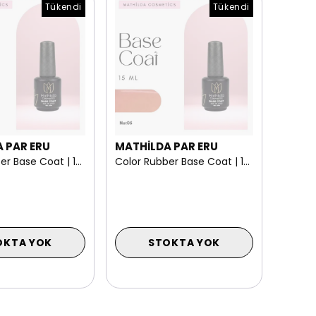
Tükendi
Tükendi
 PAR ERU
MATHİLDA PAR ERU
Color Rubber Base Coat | 15 ml NO: 06
Color Rubber Base Coat | 15 ml NO: 05
OKTA YOK
STOKTA YOK