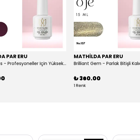
A PAR ERU
MATHİLDA PAR ERU
Berrylicious - Profesyoneller Için Yüksek Pigmentasyonlu UV/LED Oje 15ml
00
₺ 360.00
1 Renk