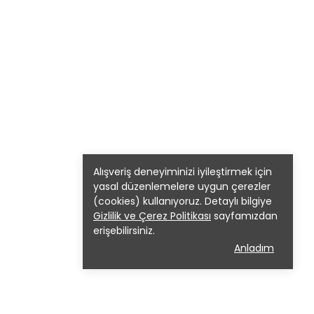
Alışveriş deneyiminizi iyileştirmek için
yasal düzenlemelere uygun çerezler
(cookies) kullanıyoruz. Detaylı bilgiye
Gizlilik ve Çerez Politikası
sayfamızdan
erişebilirsiniz.
Anladım