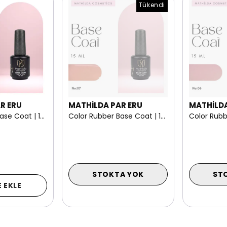
Tükendi
R ERU
MATHİLDA PAR ERU
MATHİLDA
Color Rubber Base Coat | 15 ml NO: 08
Color Rubber Base Coat | 15 ml NO: 07
STOKTA YOK
ST
 EKLE