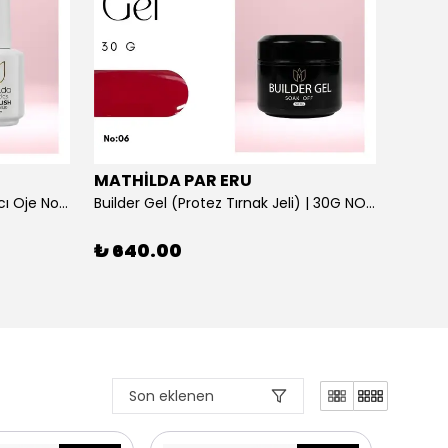
MATHİLDA PAR ERU
MATH
Brilliant Gem - Parlak Bitişli Kalıcı Oje No:137 Yüksek Pigmentasyonlu UV/LED | 15 ml
Builder Gel (Protez Tırnak Jeli) | 30G NO: 06
₺ 640.00
₺ 64
1 Renk
Son eklenen