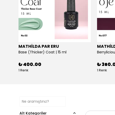
MATHİLDA PAR ERU
MATHİLD
Cat Eye No:120 - Profesyoneller İçin Yüksek Pigmentasyonlu UV/LED Oje | 15ml
Base (Thicker) Coat | 15 ml
₺ 400.00
₺ 360.
1 Renk
1 Renk
Alt Kategoriler