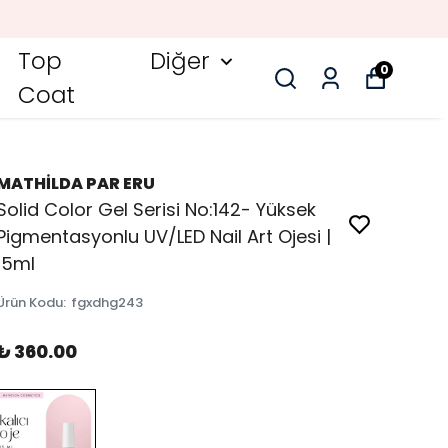
Top
Diğer
0
Coat
MATHİLDA PAR ERU
Solid Color Gel Serisi No:142- Yüksek
Pigmentasyonlu UV/LED Nail Art Ojesi |
15ml
Ürün Kodu
:
fgxdhg243
₺ 360.00