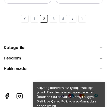
1
2
3
4
Kategoriler
Hesabım
Hakkımızda
Alışveriş deneyiminizi iyileştirmek için
yasal düzenlemelere uygun çerezler
(cookies) kullanıyoruz. Detaylı bilgiye
Gizlilik ve Çerez Politikası
sayfamızdan
erişebilirsiniz.