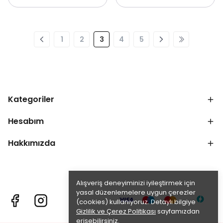
1
2
3
4
5
Kategoriler
Hesabım
Hakkımızda
Alışveriş deneyiminizi iyileştirmek için
yasal düzenlemelere uygun çerezler
(cookies) kullanıyoruz. Detaylı bilgiye
Gizlilik ve Çerez Politikası
sayfamızdan
erişebilirsiniz.