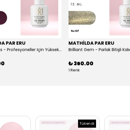
A PAR ERU
MATHİLDA PAR ERU
Berrylicious - Profesyoneller Için Yüksek Pigmentasyonlu UV/LED Oje 15ml
00
₺ 360.00
1 Renk
Tükendi