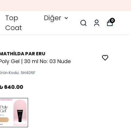
Top
Diğer
0
Coat
MATHİLDA PAR ERU
Poly Gel | 30 ml No: 03 Nude
Ürün Kodu
:
5H4D5F
₺ 640.00