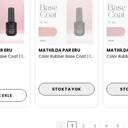
R ERU
MATHİLDA PAR ERU
MATHİLDA
Color Rubber Base Coat | 15 ml NO: 08
Color Rubber Base Coat | 15 ml NO: 07
STOKTA YOK
ST
 EKLE
1
2
3
4
5