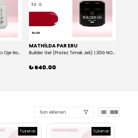
MATHİLDA PAR ERU
MATH
Brilliant Gem - Parlak Bitişli Kalıcı Oje No:137 Yüksek Pigmentasyonlu UV/LED | 15 ml
Builder Gel (Protez Tırnak Jeli) | 30G NO: 06
₺ 640.00
₺ 64
1 Renk
Son eklenen
Tükendi
Tükendi