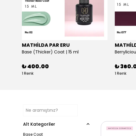
MATHİLDA PAR ERU
MATHİLD
Cat Eye No:120 - Profesyoneller İçin Yüksek Pigmentasyonlu UV/LED Oje | 15ml
Base (Thicker) Coat | 15 ml
₺ 400.00
₺ 360.
1 Renk
1 Renk
Alt Kategoriler
Base Coat