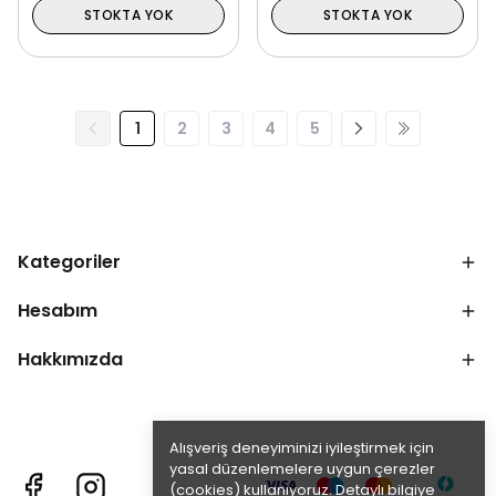
STOKTA YOK
STOKTA YOK
1
2
3
4
5
Kategoriler
Hesabım
Hakkımızda
Alışveriş deneyiminizi iyileştirmek için
yasal düzenlemelere uygun çerezler
(cookies) kullanıyoruz. Detaylı bilgiye