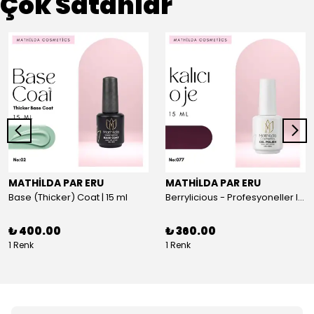
Çok Satanlar
MATHİLDA PAR ERU
MATHİLDA PAR ERU
Base (Thicker) Coat | 15 ml
Berrylicious - Profesyoneller Için Yüksek Pigmentasyonlu UV/LED Oje 15ml
₺ 400.00
₺ 360.00
1 Renk
1 Renk