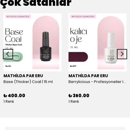
Çok Satanlar
MATHİLDA PAR ERU
MATHİLDA PAR ERU
Base (Thicker) Coat | 15 ml
Berrylicious - Profesyoneller Için Yüksek Pigmentasyonlu UV/LED Oje 15ml
₺ 400.00
₺ 360.00
1 Renk
1 Renk