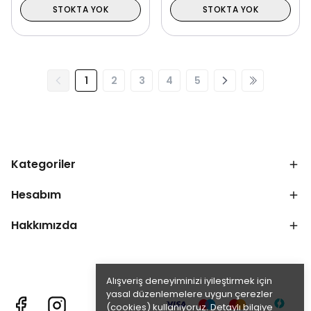
STOKTA YOK
STOKTA YOK
1
2
3
4
5
Kategoriler
Hesabım
Hakkımızda
Alışveriş deneyiminizi iyileştirmek için
yasal düzenlemelere uygun çerezler
(cookies) kullanıyoruz. Detaylı bilgiye